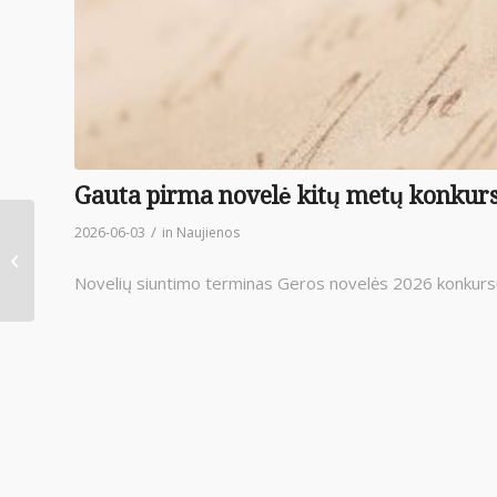
Gauta pirma novelė kitų metų konkurs
/
2026-06-03
in
Naujienos
Pokalbis su Geros
novelės konkurso
Novelių siuntimo terminas Geros novelės 2026 konkursu
sumanytoju