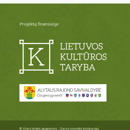
Projektą finansuoja:
© Visos teisės saugomos - Geros novelės konkursas